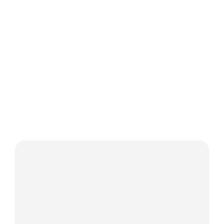
zijn. Een verkeerde keuze kan onder andere
leiden tot vertragingen,
budgetoverschrijdingen, schade en meer.
Avenue Construction staat garant voor
kwalitatief hoogwaardige renovatiediensten,
die niet alleen geld en tijd zullen besparen,
maar u ook compleet ontzorgen tijdens het
bouwproces.
SCHILDERWERK